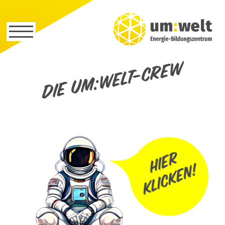
Die um:welt-Crew