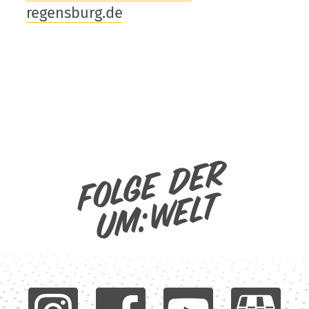
regensburg.de
Folge der
um:welt