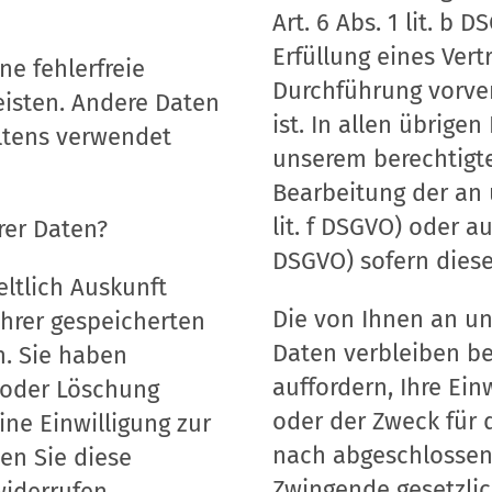
Art. 6 Abs. 1 lit. b 
Erfüllung eines Ver
ne fehlerfreie
Durchführung vorve
eisten. Andere Daten
ist. In allen übrige
ltens verwendet
unserem berechtigte
Bearbeitung der an u
lit. f DSGVO) oder auf
rer Daten?
DSGVO) sofern diese
eltlich Auskunft
Die von Ihnen an u
hrer gespeicherten
Daten verbleiben be
. Sie haben
auffordern, Ihre Ein
 oder Löschung
oder der Zweck für d
ine Einwilligung zur
nach abgeschlossene
en Sie diese
Zwingende gesetzli
widerrufen.