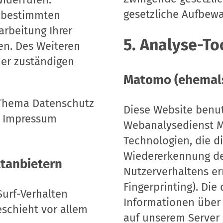
gesetzliche Aufbewa
r bestimmten
rbeitung Ihrer
5. Analyse-T
n. Des Weiteren
der zuständigen
Matomo (ehemals
 Thema Datenschutz
Diese Website benu
im Impressum
Webanalysedienst 
Technologien, die d
Wiedererkennung de
t­anbietern
Nutzerverhaltens er
Fingerprinting). Di
Surf-Verhalten
Informationen über
eschieht vor allem
auf unserem Server 