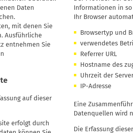
genen Daten
Informationen in so
chen.
Ihr Browser automat
en, mit denen Sie
Browsertyp und B
n. Ausführliche
verwendetes Betr
tz entnehmen Sie
en
Referrer URL
Hostname des zug
Uhrzeit der Serve
ite
IP-Adresse
fassung auf dieser
Eine Zusammenführu
Datenquellen wird 
ite erfolgt durch
Die Erfassung dieser
tdaten können Sie