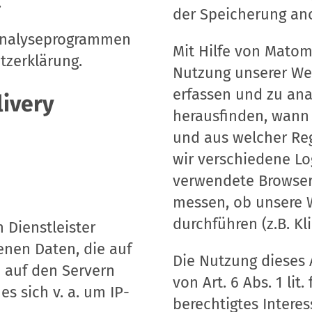
.
der Speicherung ano
 Analyseprogrammen
Mit Hilfe von Matom
tzerklärung.
Nutzung unserer We
erfassen und zu anal
livery
herausfinden, wann 
und aus welcher Re
wir verschiedene Log
verwendete Browser
messen, ob unsere 
durchführen (z.B. Kli
 Dienstleister
enen Daten, die auf
Die Nutzung dieses 
n auf den Servern
von Art. 6 Abs. 1 li
es sich v. a. um IP-
berechtigtes Intere