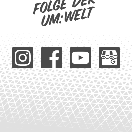
Folge der
um:welt