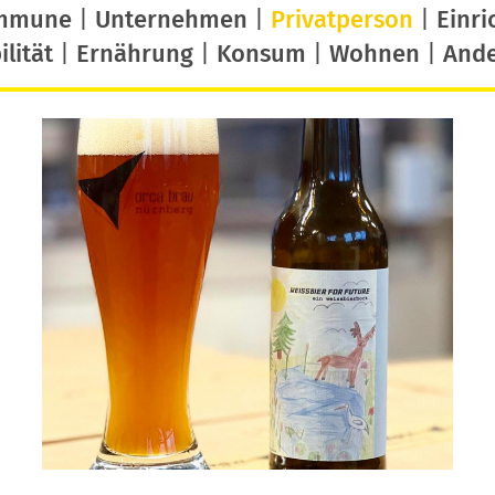
mmune
|
Unternehmen
|
Privatperson
|
Einri
lität
|
Ernährung
|
Konsum
|
Wohnen
|
And