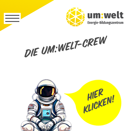
Die um:welt-Crew