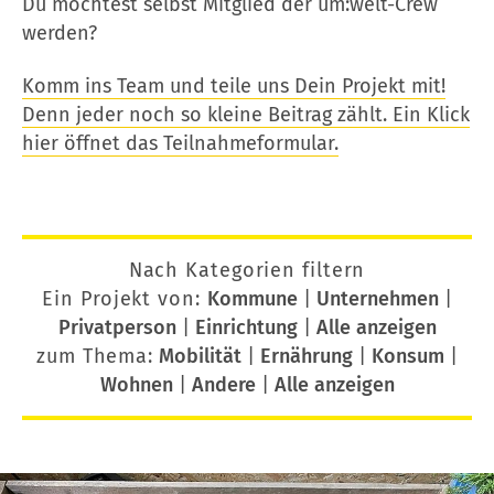
Du möchtest selbst Mitglied der um:welt-Crew
werden?
Komm ins Team und teile uns Dein Projekt mit!
Denn jeder noch so kleine Beitrag zählt. Ein Klick
hier öffnet das Teilnahmeformular.
Nach Kategorien filtern
Ein Projekt von:
Kommune
|
Unternehmen
|
Privatperson
|
Einrichtung
|
Alle anzeigen
zum Thema:
Mobilität
|
Ernährung
|
Konsum
|
Wohnen
|
Andere
|
Alle anzeigen