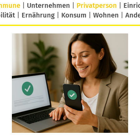
mmune
|
Unternehmen
|
Privatperson
|
Einri
lität
|
Ernährung
|
Konsum
|
Wohnen
|
And