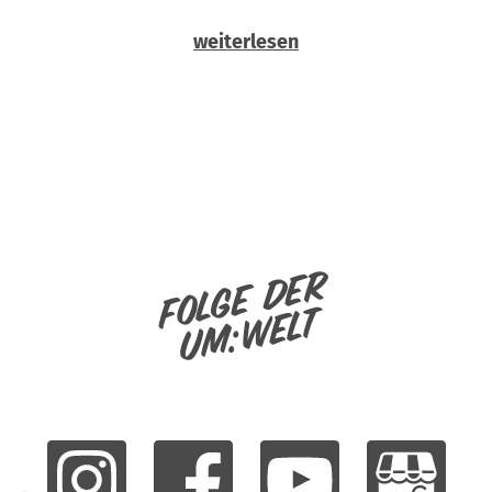
weiterlesen
Folge der
um:welt