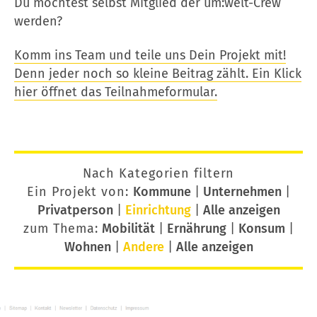
Du möchtest selbst Mitglied der um:welt-Crew
werden?
Komm ins Team und teile uns Dein Projekt mit!
Denn jeder noch so kleine Beitrag zählt. Ein Klick
hier öffnet das Teilnahmeformular.
Nach Kategorien filtern
Ein Projekt von:
Kommune
|
Unternehmen
|
Privatperson
|
Einrichtung
|
Alle anzeigen
zum Thema:
Mobilität
|
Ernährung
|
Konsum
|
Wohnen
|
Andere
|
Alle anzeigen