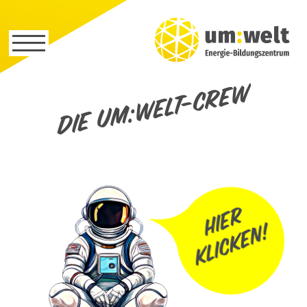
Die um:welt-Crew