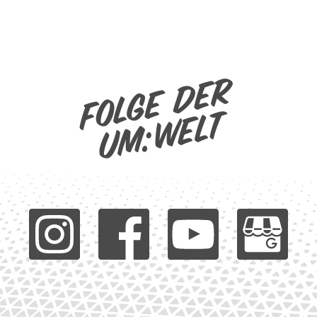
Folge der
um:welt