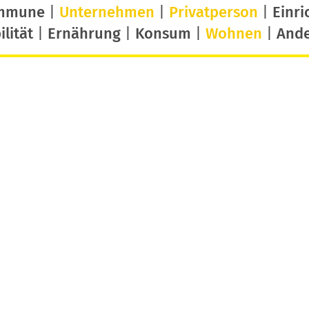
mmune
|
Unternehmen
|
Privatperson
|
Einri
lität
|
Ernährung
|
Konsum
|
Wohnen
|
And