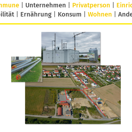
mmune
|
Unternehmen
|
Privatperson
|
Einri
lität
|
Ernährung
|
Konsum
|
Wohnen
|
And