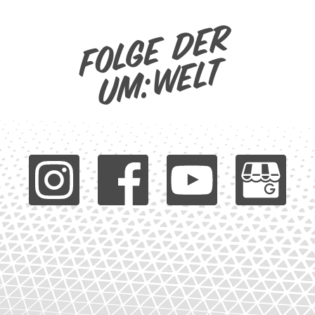
Folge der
um:welt