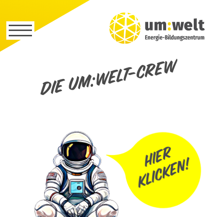
Die um:welt-Crew