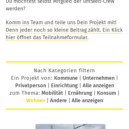
Du möchtest selbst Mitglied der um:welt-Crew
werden?
Komm ins Team und teile uns Dein Projekt mit!
Denn jeder noch so kleine Beitrag zählt. Ein Klick
hier öffnet das Teilnahmeformular.
Nach Kategorien filtern
Ein Projekt von:
Kommune
|
Unternehmen
|
Privatperson
|
Einrichtung
|
Alle anzeigen
zum Thema:
Mobilität
|
Ernährung
|
Konsum
|
Wohnen
|
Andere
|
Alle anzeigen