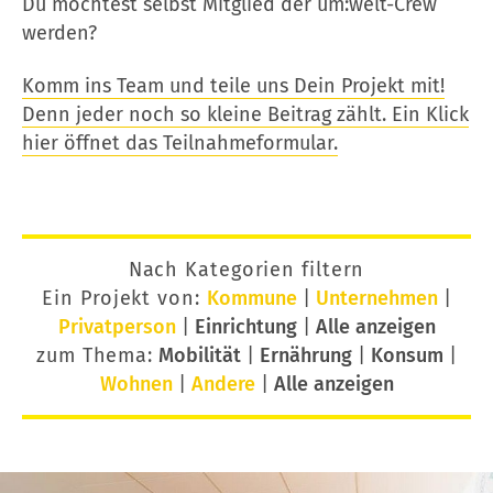
Du möchtest selbst Mitglied der um:welt-Crew
werden?
Komm ins Team und teile uns Dein Projekt mit!
Denn jeder noch so kleine Beitrag zählt. Ein Klick
hier öffnet das Teilnahmeformular.
Nach Kategorien filtern
Ein Projekt von:
Kommune
|
Unternehmen
|
Privatperson
|
Einrichtung
|
Alle anzeigen
zum Thema:
Mobilität
|
Ernährung
|
Konsum
|
Wohnen
|
Andere
|
Alle anzeigen