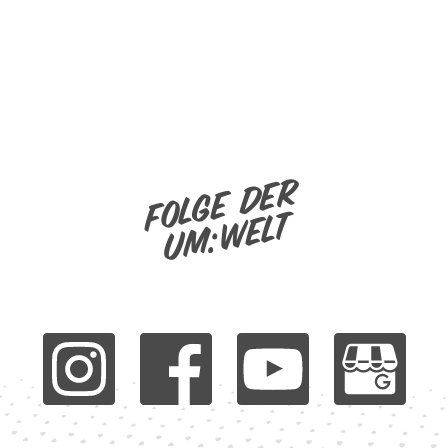
Folge der
um:welt