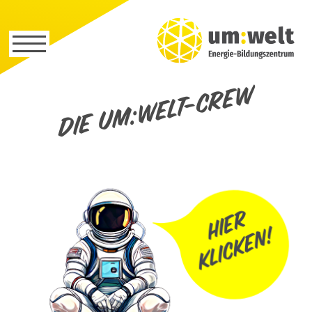
Die um:welt-Crew