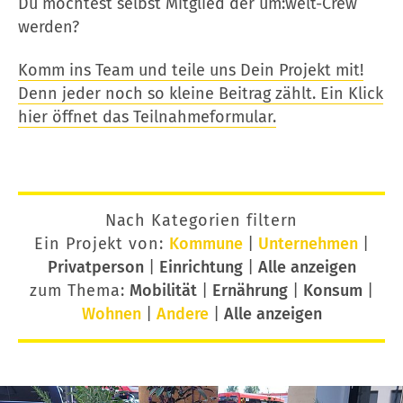
Du möchtest selbst Mitglied der um:welt-Crew
werden?
Komm ins Team und teile uns Dein Projekt mit!
Denn jeder noch so kleine Beitrag zählt. Ein Klick
hier öffnet das Teilnahmeformular.
Nach Kategorien filtern
Ein Projekt von:
Kommune
|
Unternehmen
|
Privatperson
|
Einrichtung
|
Alle anzeigen
zum Thema:
Mobilität
|
Ernährung
|
Konsum
|
Wohnen
|
Andere
|
Alle anzeigen