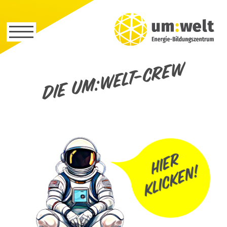
Die um:welt-Crew