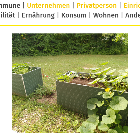
mmune
|
Unternehmen
|
Privatperson
|
Einri
lität
|
Ernährung
|
Konsum
|
Wohnen
|
And