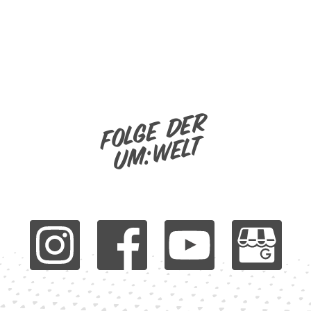
Folge der
um:welt