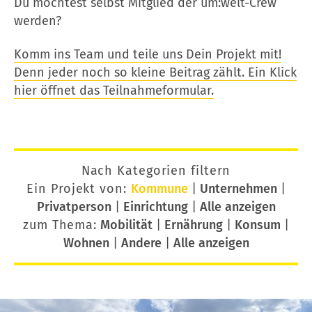
Du möchtest selbst Mitglied der um:welt-Crew
werden?
Komm ins Team und teile uns Dein Projekt mit!
Denn jeder noch so kleine Beitrag zählt. Ein Klick
hier öffnet das Teilnahmeformular.
Nach Kategorien filtern
Ein Projekt von:
Kommune
|
Unternehmen
|
Privatperson
|
Einrichtung
|
Alle anzeigen
zum Thema:
Mobilität
|
Ernährung
|
Konsum
|
Wohnen
|
Andere
|
Alle anzeigen