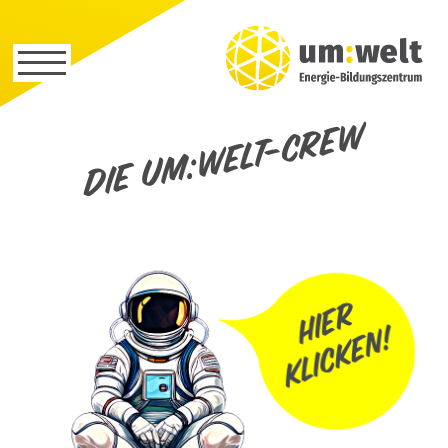
Die um:welt-Crew