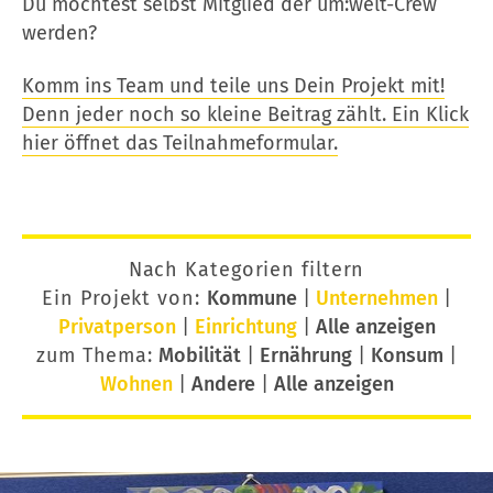
Du möchtest selbst Mitglied der um:welt-Crew
werden?
Komm ins Team und teile uns Dein Projekt mit!
Denn jeder noch so kleine Beitrag zählt. Ein Klick
hier öffnet das Teilnahmeformular.
Nach Kategorien filtern
Ein Projekt von:
Kommune
|
Unternehmen
|
Privatperson
|
Einrichtung
|
Alle anzeigen
zum Thema:
Mobilität
|
Ernährung
|
Konsum
|
Wohnen
|
Andere
|
Alle anzeigen