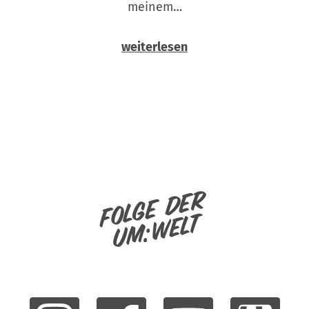
meinem…
weiterlesen
Folge der
um:welt