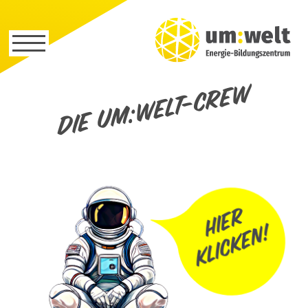
Die um:welt-Crew