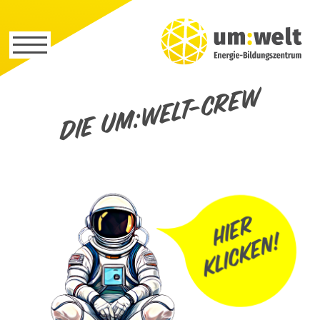
Die um:welt-Crew