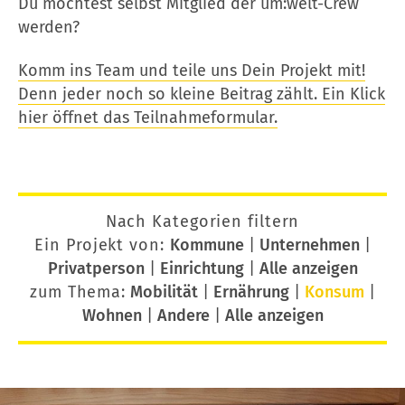
Du möchtest selbst Mitglied der um:welt-Crew
werden?
Komm ins Team und teile uns Dein Projekt mit!
Denn jeder noch so kleine Beitrag zählt. Ein Klick
hier öffnet das Teilnahmeformular.
Nach Kategorien filtern
Ein Projekt von:
Kommune
|
Unternehmen
|
Privatperson
|
Einrichtung
|
Alle anzeigen
zum Thema:
Mobilität
|
Ernährung
|
Konsum
|
Wohnen
|
Andere
|
Alle anzeigen