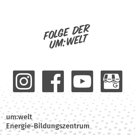
Folge der
um:welt
um:welt
Energie-Bildungszentrum