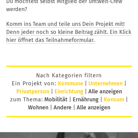
Du möchtest selbst Mitglied der um:welt-Crew
werden?
Komm ins Team und teile uns Dein Projekt mit!
Denn jeder noch so kleine Beitrag zählt. Ein Klick
hier öffnet das Teilnahmeformular.
Nach Kategorien filtern
Ein Projekt von:
Kommune
|
Unternehmen
|
Privatperson
|
Einrichtung
|
Alle anzeigen
zum Thema:
Mobilität
|
Ernährung
|
Konsum
|
Wohnen
|
Andere
|
Alle anzeigen