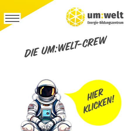
Die um:welt-Crew