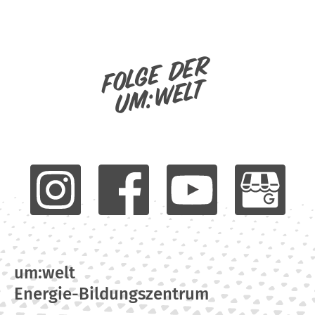
Folge der
um:welt
um:welt
Energie-Bildungszentrum