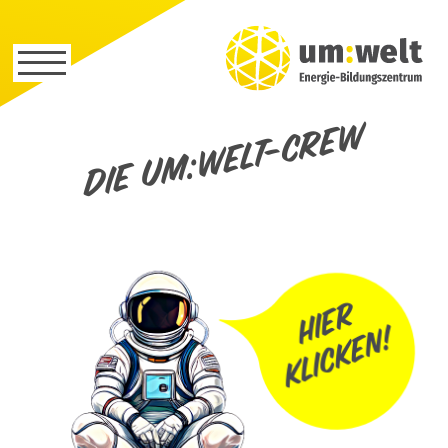
Die um:welt-Crew