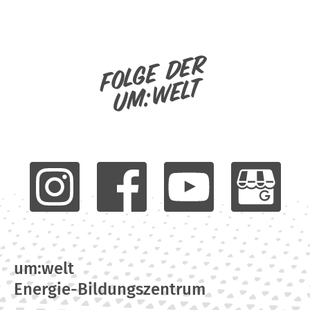
Folge der
um:welt
um:welt
Energie-Bildungszentrum