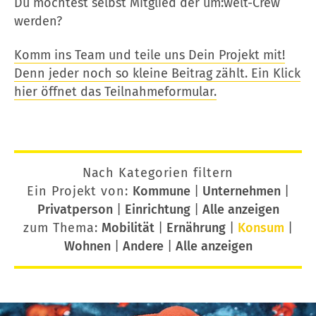
Du möchtest selbst Mitglied der um:welt-Crew
werden?
Komm ins Team und teile uns Dein Projekt mit!
Denn jeder noch so kleine Beitrag zählt. Ein Klick
hier öffnet das Teilnahmeformular.
Nach Kategorien filtern
Ein Projekt von:
Kommune
|
Unternehmen
|
Privatperson
|
Einrichtung
|
Alle anzeigen
zum Thema:
Mobilität
|
Ernährung
|
Konsum
|
Wohnen
|
Andere
|
Alle anzeigen