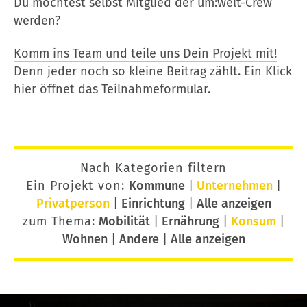
Du möchtest selbst Mitglied der um:welt-Crew
werden?
Komm ins Team und teile uns Dein Projekt mit!
Denn jeder noch so kleine Beitrag zählt. Ein Klick
hier öffnet das Teilnahmeformular.
Nach Kategorien filtern
Ein Projekt von:
Kommune
|
Unternehmen
|
Privatperson
|
Einrichtung
|
Alle anzeigen
zum Thema:
Mobilität
|
Ernährung
|
Konsum
|
Wohnen
|
Andere
|
Alle anzeigen