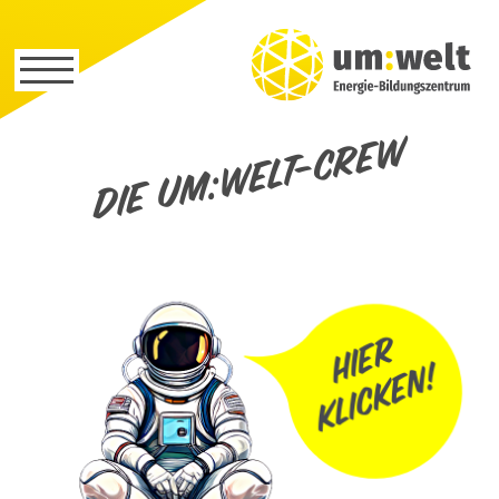
Die um:welt-Crew