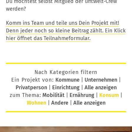
Du möchtest selbst Mitglied der um:welt-Crew
werden?
Komm ins Team und teile uns Dein Projekt mit!
Denn jeder noch so kleine Beitrag zählt. Ein Klick
hier öffnet das Teilnahmeformular.
Nach Kategorien filtern
Ein Projekt von:
Kommune
|
Unternehmen
|
Privatperson
|
Einrichtung
|
Alle anzeigen
zum Thema:
Mobilität
|
Ernährung
|
Konsum
|
Wohnen
|
Andere
|
Alle anzeigen