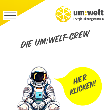
Die um:welt-Crew