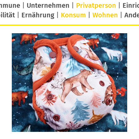
mmune
|
Unternehmen
|
Privatperson
|
Einri
lität
|
Ernährung
|
Konsum
|
Wohnen
|
And