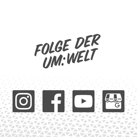
Folge der
um:welt