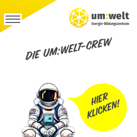
Die um:welt-Crew