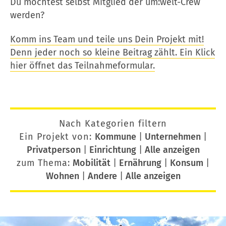
Du möchtest selbst Mitglied der um:welt-Crew
werden?
Komm ins Team und teile uns Dein Projekt mit!
Denn jeder noch so kleine Beitrag zählt. Ein Klick
hier öffnet das Teilnahmeformular.
Nach Kategorien filtern
Ein Projekt von:
Kommune
|
Unternehmen
|
Privatperson
|
Einrichtung
|
Alle anzeigen
zum Thema:
Mobilität
|
Ernährung
|
Konsum
|
Wohnen
|
Andere
|
Alle anzeigen