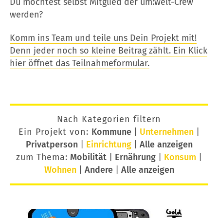
Du möchtest selbst Mitglied der um:welt-Crew
werden?
Komm ins Team und teile uns Dein Projekt mit!
Denn jeder noch so kleine Beitrag zählt. Ein Klick
hier öffnet das Teilnahmeformular.
Nach Kategorien filtern
Ein Projekt von:
Kommune
|
Unternehmen
|
Privatperson
|
Einrichtung
|
Alle anzeigen
zum Thema:
Mobilität
|
Ernährung
|
Konsum
|
Wohnen
|
Andere
|
Alle anzeigen