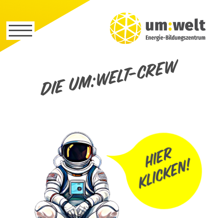
Die um:welt-Crew