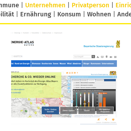
mmune
|
Unternehmen
|
Privatperson
|
Einri
lität
|
Ernährung
|
Konsum
|
Wohnen
|
And