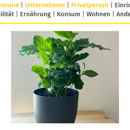
mmune
|
Unternehmen
|
Privatperson
|
Einri
lität
|
Ernährung
|
Konsum
|
Wohnen
|
And