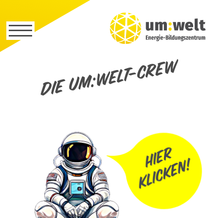
Die um:welt-Crew