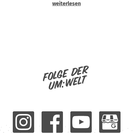
weiterlesen
Folge der
um:welt