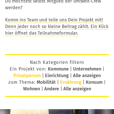
Du möchtest selbst Mitglied der um:welt-Crew
werden?
Komm ins Team und teile uns Dein Projekt mit!
Denn jeder noch so kleine Beitrag zählt. Ein Klick
hier öffnet das Teilnahmeformular.
Nach Kategorien filtern
Ein Projekt von:
Kommune
|
Unternehmen
|
Privatperson
|
Einrichtung
|
Alle anzeigen
zum Thema:
Mobilität
|
Ernährung
|
Konsum
|
Wohnen
|
Andere
|
Alle anzeigen