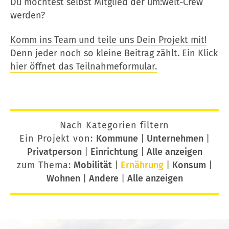
Du möchtest selbst Mitglied der um:welt-Crew
werden?
Komm ins Team und teile uns Dein Projekt mit!
Denn jeder noch so kleine Beitrag zählt. Ein Klick
hier öffnet das Teilnahmeformular.
Nach Kategorien filtern
Ein Projekt von:
Kommune
|
Unternehmen
|
Privatperson
|
Einrichtung
|
Alle anzeigen
zum Thema:
Mobilität
|
Ernährung
|
Konsum
|
Wohnen
|
Andere
|
Alle anzeigen