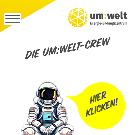
Die um:welt-Crew