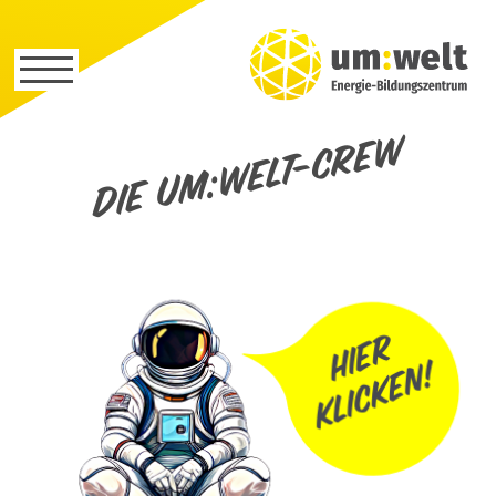
Die um:welt-Crew