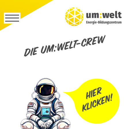
Die um:welt-Crew