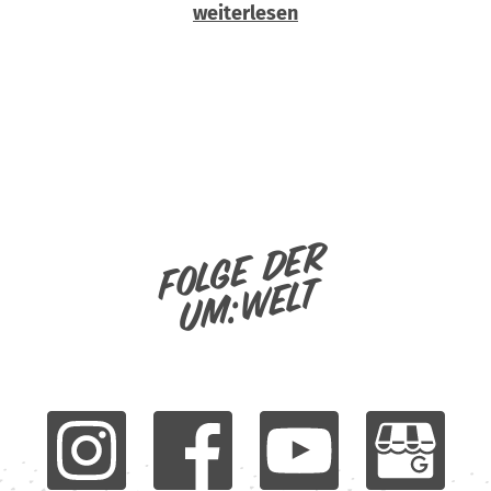
weiterlesen
Folge der
um:welt