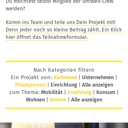
Du möchtest selbst Mitglied der um:welt-Crew
werden?
Komm ins Team und teile uns Dein Projekt mit!
Denn jeder noch so kleine Beitrag zählt. Ein Klick
hier öffnet das Teilnahmeformular.
Nach Kategorien filtern
Ein Projekt von:
Kommune
|
Unternehmen
|
Privatperson
|
Einrichtung
|
Alle anzeigen
zum Thema:
Mobilität
|
Ernährung
|
Konsum
|
Wohnen
|
Andere
|
Alle anzeigen