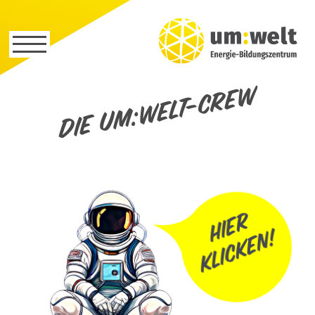
Die um:welt-Crew