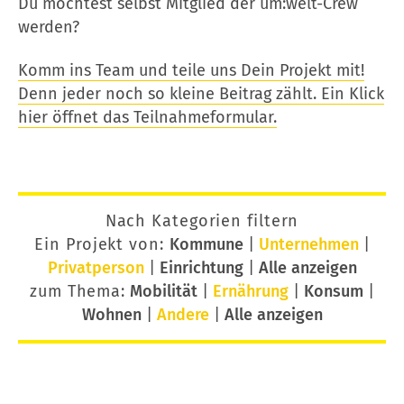
Du möchtest selbst Mitglied der um:welt-Crew
werden?
Komm ins Team und teile uns Dein Projekt mit!
Denn jeder noch so kleine Beitrag zählt. Ein Klick
hier öffnet das Teilnahmeformular.
Nach Kategorien filtern
Ein Projekt von:
Kommune
|
Unternehmen
|
Privatperson
|
Einrichtung
|
Alle anzeigen
zum Thema:
Mobilität
|
Ernährung
|
Konsum
|
Wohnen
|
Andere
|
Alle anzeigen