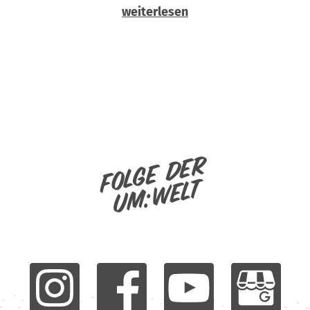
weiterlesen
Folge der
um:welt