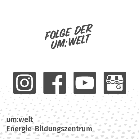
Folge der
um:welt
um:welt
Energie-Bildungszentrum