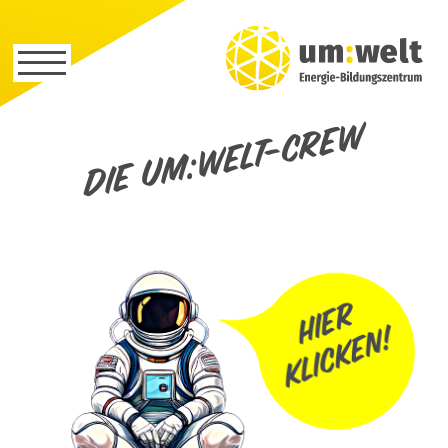
Die um:welt-Crew