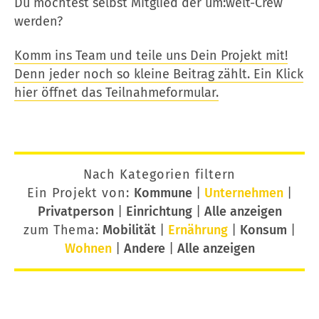
Du möchtest selbst Mitglied der um:welt-Crew
werden?
Komm ins Team und teile uns Dein Projekt mit!
Denn jeder noch so kleine Beitrag zählt. Ein Klick
hier öffnet das Teilnahmeformular.
Nach Kategorien filtern
Ein Projekt von:
Kommune
|
Unternehmen
|
Privatperson
|
Einrichtung
|
Alle anzeigen
zum Thema:
Mobilität
|
Ernährung
|
Konsum
|
Wohnen
|
Andere
|
Alle anzeigen