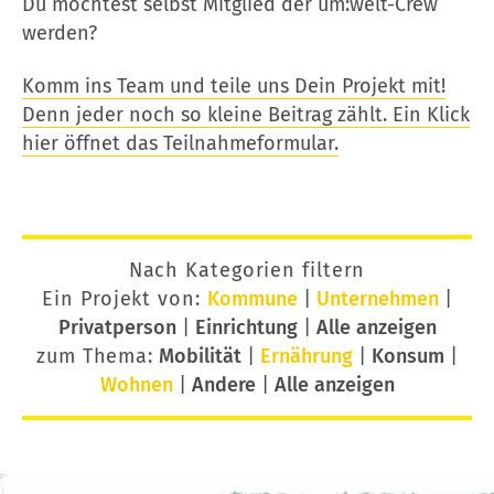
Du möchtest selbst Mitglied der um:welt-Crew
werden?
Komm ins Team und teile uns Dein Projekt mit!
Denn jeder noch so kleine Beitrag zählt. Ein Klick
hier öffnet das Teilnahmeformular.
Nach Kategorien filtern
Ein Projekt von:
Kommune
|
Unternehmen
|
Privatperson
|
Einrichtung
|
Alle anzeigen
zum Thema:
Mobilität
|
Ernährung
|
Konsum
|
Wohnen
|
Andere
|
Alle anzeigen