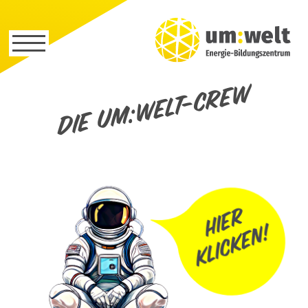
Die um:welt-Crew