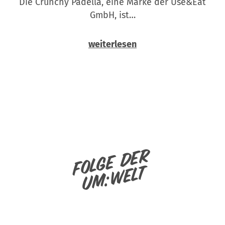
Die Crunchy Padella, eine Marke der Use&Eat
GmbH, ist…
weiterlesen
Folge der
um:welt