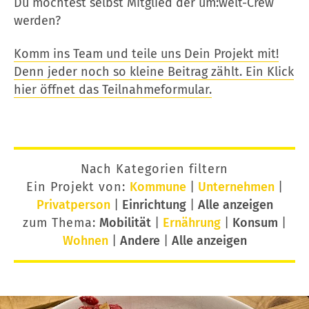
Du möchtest selbst Mitglied der um:welt-Crew
werden?
Komm ins Team und teile uns Dein Projekt mit!
Denn jeder noch so kleine Beitrag zählt. Ein Klick
hier öffnet das Teilnahmeformular.
Nach Kategorien filtern
Ein Projekt von:
Kommune
|
Unternehmen
|
Privatperson
|
Einrichtung
|
Alle anzeigen
zum Thema:
Mobilität
|
Ernährung
|
Konsum
|
Wohnen
|
Andere
|
Alle anzeigen