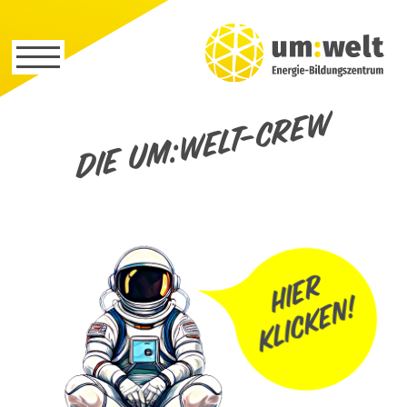
Die um:welt-Crew