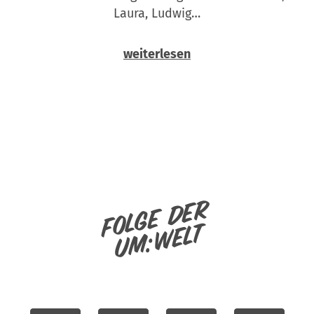
Laura, Ludwig…
weiterlesen
Folge der
um:welt