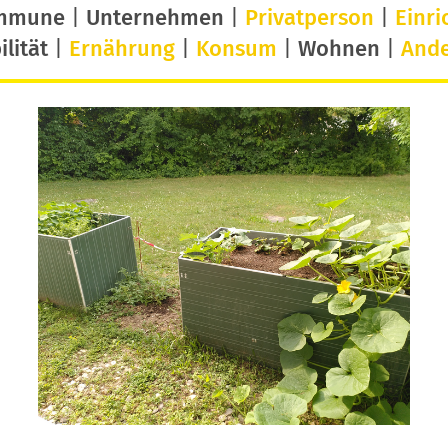
mmune
|
Unternehmen
|
Privatperson
|
Einri
lität
|
Ernährung
|
Konsum
|
Wohnen
|
And