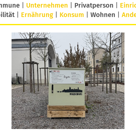
mmune
|
Unternehmen
|
Privatperson
|
Einri
lität
|
Ernährung
|
Konsum
|
Wohnen
|
And