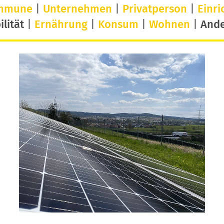
mmune
|
Unternehmen
|
Privatperson
|
Einri
lität
|
Ernährung
|
Konsum
|
Wohnen
|
And