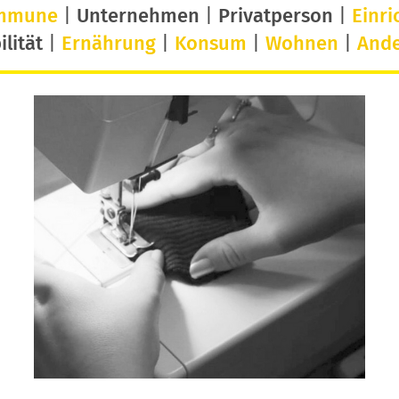
mmune
|
Unternehmen
|
Privatperson
|
Einri
lität
|
Ernährung
|
Konsum
|
Wohnen
|
And