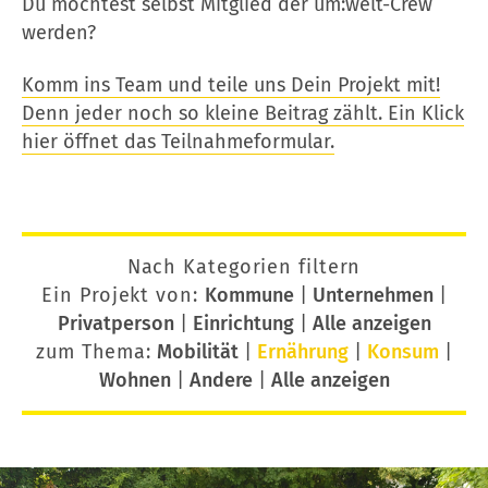
Du möchtest selbst Mitglied der um:welt-Crew
werden?
Komm ins Team und teile uns Dein Projekt mit!
Denn jeder noch so kleine Beitrag zählt. Ein Klick
hier öffnet das Teilnahmeformular.
Nach Kategorien filtern
Ein Projekt von:
Kommune
|
Unternehmen
|
Privatperson
|
Einrichtung
|
Alle anzeigen
zum Thema:
Mobilität
|
Ernährung
|
Konsum
|
Wohnen
|
Andere
|
Alle anzeigen