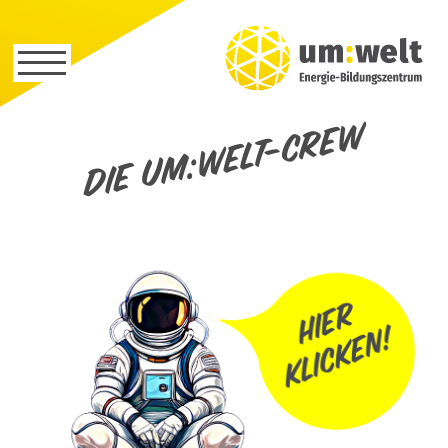
Die um:welt-Crew