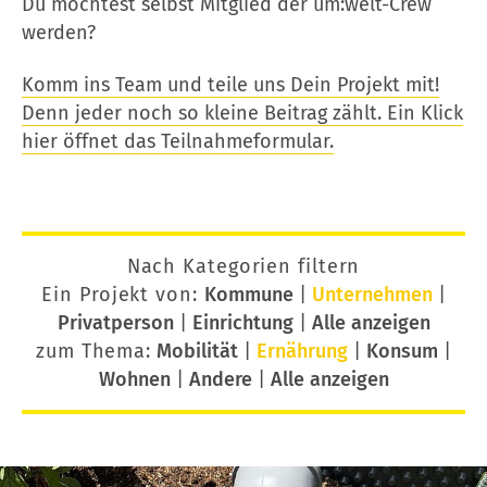
Du möchtest selbst Mitglied der um:welt-Crew
werden?
Komm ins Team und teile uns Dein Projekt mit!
Denn jeder noch so kleine Beitrag zählt. Ein Klick
hier öffnet das Teilnahmeformular.
Nach Kategorien filtern
Ein Projekt von:
Kommune
|
Unternehmen
|
Privatperson
|
Einrichtung
|
Alle anzeigen
zum Thema:
Mobilität
|
Ernährung
|
Konsum
|
Wohnen
|
Andere
|
Alle anzeigen