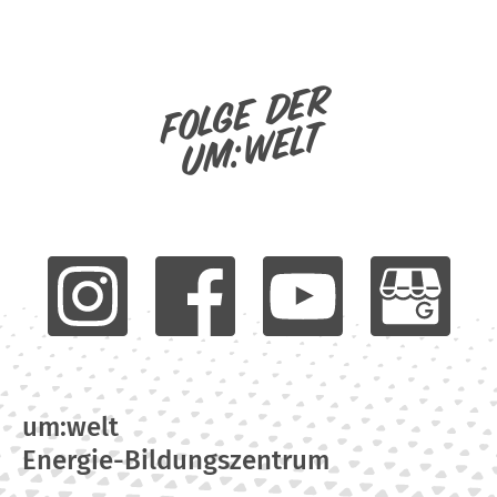
Folge der
um:welt
um:welt
Energie-Bildungszentrum