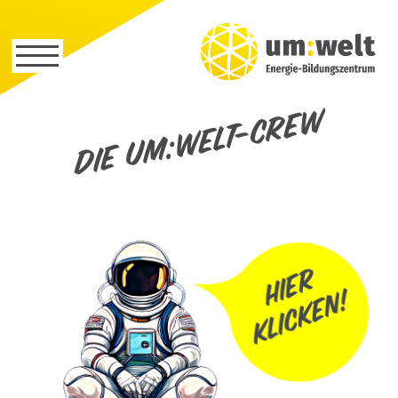
Die um:welt-Crew