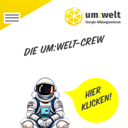
Die um:welt-Crew