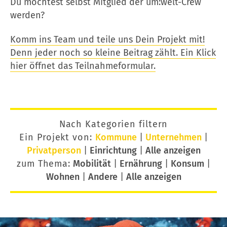
Du möchtest selbst Mitglied der um:welt-Crew
werden?
Komm ins Team und teile uns Dein Projekt mit!
Denn jeder noch so kleine Beitrag zählt. Ein Klick
hier öffnet das Teilnahmeformular.
Nach Kategorien filtern
Ein Projekt von:
Kommune
|
Unternehmen
|
Privatperson
|
Einrichtung
|
Alle anzeigen
zum Thema:
Mobilität
|
Ernährung
|
Konsum
|
Wohnen
|
Andere
|
Alle anzeigen