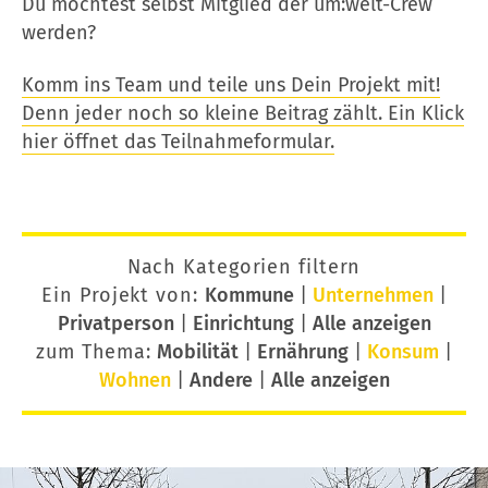
Du möchtest selbst Mitglied der um:welt-Crew
werden?
Komm ins Team und teile uns Dein Projekt mit!
Denn jeder noch so kleine Beitrag zählt. Ein Klick
hier öffnet das Teilnahmeformular.
Nach Kategorien filtern
Ein Projekt von:
Kommune
|
Unternehmen
|
Privatperson
|
Einrichtung
|
Alle anzeigen
zum Thema:
Mobilität
|
Ernährung
|
Konsum
|
Wohnen
|
Andere
|
Alle anzeigen