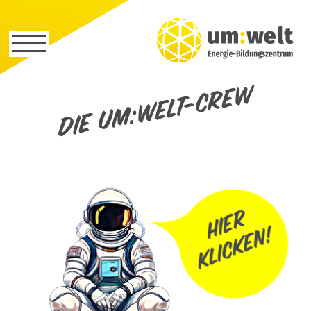
Die um:welt-Crew