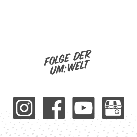
Folge der
um:welt