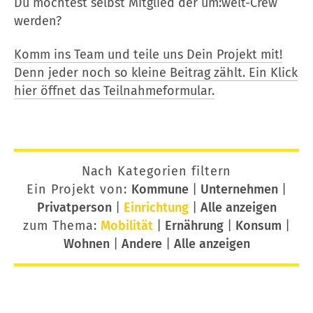
Du möchtest selbst Mitglied der um:welt-Crew
werden?
Komm ins Team und teile uns Dein Projekt mit!
Denn jeder noch so kleine Beitrag zählt. Ein Klick
hier öffnet das Teilnahmeformular.
Nach Kategorien filtern
Ein Projekt von:
Kommune
|
Unternehmen
|
Privatperson
|
Einrichtung
|
Alle anzeigen
zum Thema:
Mobilität
|
Ernährung
|
Konsum
|
Wohnen
|
Andere
|
Alle anzeigen