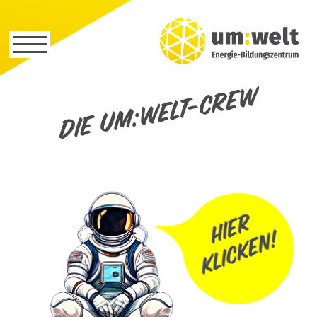
Die um:welt-Crew