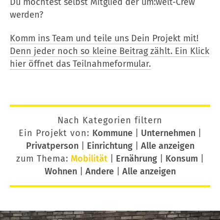
Du möchtest selbst Mitglied der um:welt-Crew
werden?
Komm ins Team und teile uns Dein Projekt mit!
Denn jeder noch so kleine Beitrag zählt. Ein Klick
hier öffnet das Teilnahmeformular.
Nach Kategorien filtern
Ein Projekt von:
Kommune
|
Unternehmen
|
Privatperson
|
Einrichtung
|
Alle anzeigen
zum Thema:
Mobilität
|
Ernährung
|
Konsum
|
Wohnen
|
Andere
|
Alle anzeigen