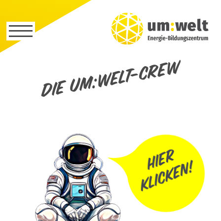
Die um:welt-Crew