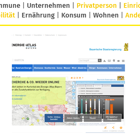
mmune
|
Unternehmen
|
Privatperson
|
Einri
lität
|
Ernährung
|
Konsum
|
Wohnen
|
And