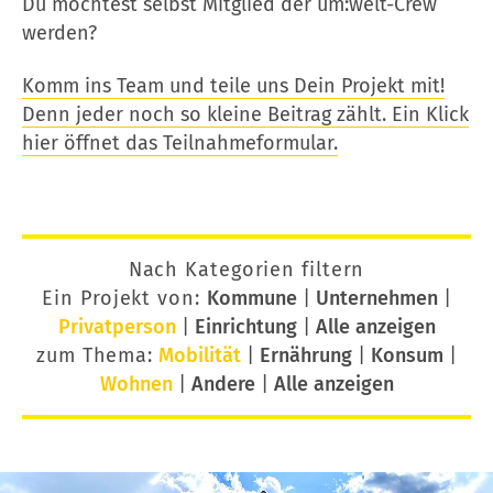
Du möchtest selbst Mitglied der um:welt-Crew
werden?
Komm ins Team und teile uns Dein Projekt mit!
Denn jeder noch so kleine Beitrag zählt. Ein Klick
hier öffnet das Teilnahmeformular.
Nach Kategorien filtern
Ein Projekt von:
Kommune
|
Unternehmen
|
Privatperson
|
Einrichtung
|
Alle anzeigen
zum Thema:
Mobilität
|
Ernährung
|
Konsum
|
Wohnen
|
Andere
|
Alle anzeigen