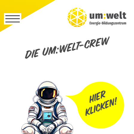
Die um:welt-Crew