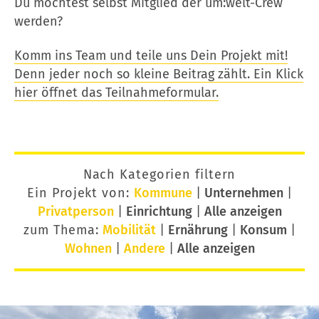
Du möchtest selbst Mitglied der um:welt-Crew
werden?
Komm ins Team und teile uns Dein Projekt mit!
Denn jeder noch so kleine Beitrag zählt. Ein Klick
hier öffnet das Teilnahmeformular.
Nach Kategorien filtern
Ein Projekt von:
Kommune
|
Unternehmen
|
Privatperson
|
Einrichtung
|
Alle anzeigen
zum Thema:
Mobilität
|
Ernährung
|
Konsum
|
Wohnen
|
Andere
|
Alle anzeigen