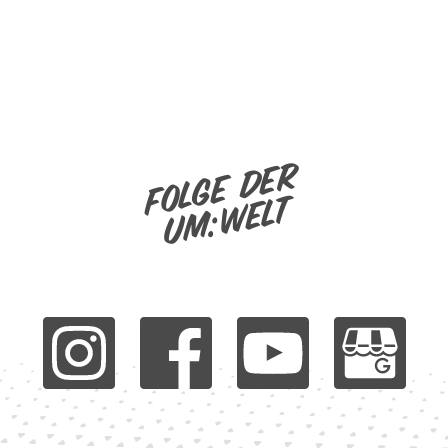
Folge der
um:welt