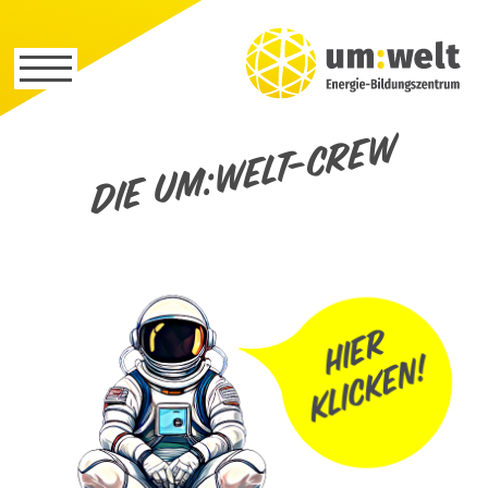
Die um:welt-Crew