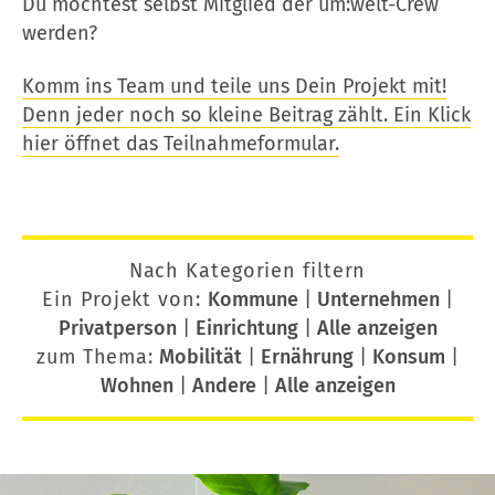
Du möchtest selbst Mitglied der um:welt-Crew
werden?
Komm ins Team und teile uns Dein Projekt mit!
Denn jeder noch so kleine Beitrag zählt. Ein Klick
hier öffnet das Teilnahmeformular.
Nach Kategorien filtern
Ein Projekt von:
Kommune
|
Unternehmen
|
Privatperson
|
Einrichtung
|
Alle anzeigen
zum Thema:
Mobilität
|
Ernährung
|
Konsum
|
Wohnen
|
Andere
|
Alle anzeigen