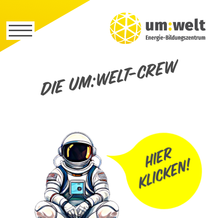
Die um:welt-Crew