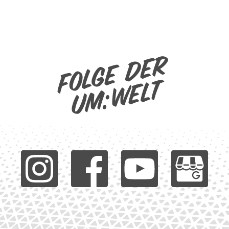
Folge der
um:welt