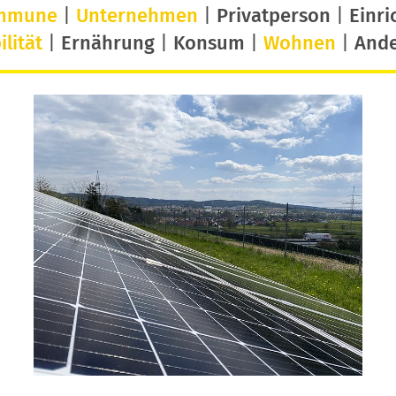
mmune
|
Unternehmen
|
Privatperson
|
Einri
lität
|
Ernährung
|
Konsum
|
Wohnen
|
And