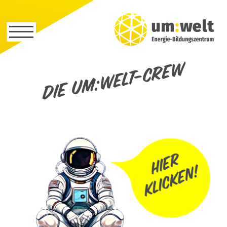
Die um:welt-Crew