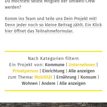
Du möchtest selbst Mitglied der um:welt-Crew
werden?
Komm ins Team und teile uns Dein Projekt mit!
Denn jeder noch so kleine Beitrag zählt. Ein Klick
hier öffnet das Teilnahmeformular.
Nach Kategorien filtern
Ein Projekt von:
Kommune
|
Unternehmen
|
Privatperson
|
Einrichtung
|
Alle anzeigen
zum Thema:
Mobilität
|
Ernährung
|
Konsum
|
Wohnen
|
Andere
|
Alle anzeigen