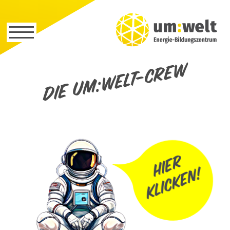
Die um:welt-Crew