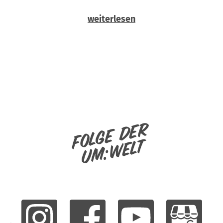
weiterlesen
Folge der
um:welt