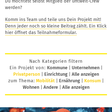
Du möchtest selbst Mitglied der um:welt-Crew
werden?
Komm ins Team und teile uns Dein Projekt mit!
Denn jeder noch so kleine Beitrag zählt. Ein Klick
hier öffnet das Teilnahmeformular.
Nach Kategorien filtern
Ein Projekt von:
Kommune
|
Unternehmen
|
Privatperson
|
Einrichtung
|
Alle anzeigen
zum Thema:
Mobilität
|
Ernährung
|
Konsum
|
Wohnen
|
Andere
|
Alle anzeigen